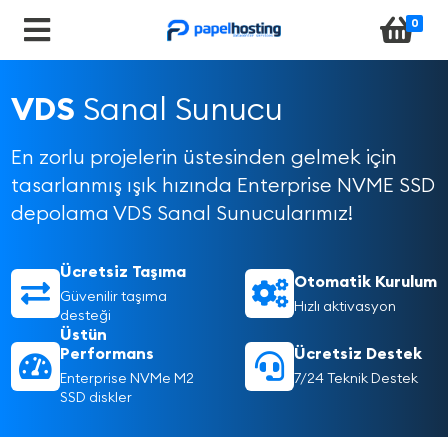
0
VDS
Sanal Sunucu
En zorlu projelerin üstesinden gelmek için
tasarlanmış ışık hızında Enterprise NVME SSD
depolama VDS Sanal Sunucularımız!
Ücretsiz Taşıma
Otomatik Kurulum
Güvenilir taşıma
Hızlı aktivasyon
desteği
Üstün
Performans
Ücretsiz Destek
Enterprise NVMe M2
7/24 Teknik Destek
SSD diskler