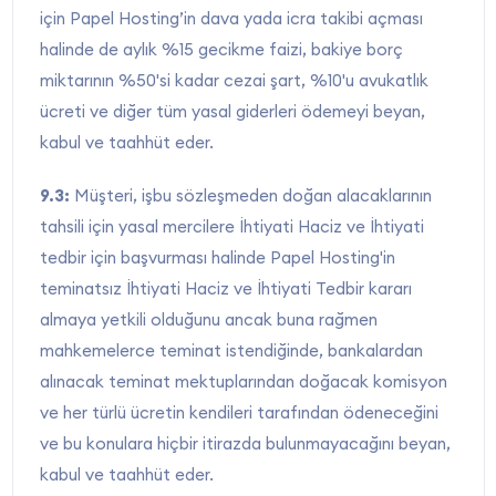
için Papel Hosting’in dava yada icra takibi açması
halinde de aylık %15 gecikme faizi, bakiye borç
miktarının %50'si kadar cezai şart, %10'u avukatlık
ücreti ve diğer tüm yasal giderleri ödemeyi beyan,
kabul ve taahhüt eder.
9.3:
Müşteri, işbu sözleşmeden doğan alacaklarının
tahsili için yasal mercilere İhtiyati Haciz ve İhtiyati
tedbir için başvurması halinde Papel Hosting'in
teminatsız İhtiyati Haciz ve İhtiyati Tedbir kararı
almaya yetkili olduğunu ancak buna rağmen
mahkemelerce teminat istendiğinde, bankalardan
alınacak teminat mektuplarından doğacak komisyon
ve her türlü ücretin kendileri tarafından ödeneceğini
ve bu konulara hiçbir itirazda bulunmayacağını beyan,
kabul ve taahhüt eder.