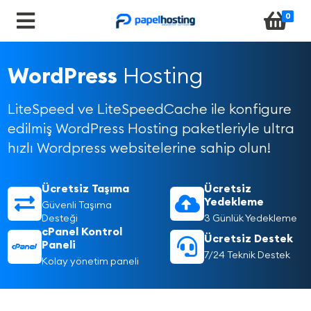
0
WordPress
Hosting
LiteSpeed ve LiteSpeedCache ile konfigure
edilmiş WordPress Hosting paketleriyle ultra
hızlı Wordpress websitelerine sahip olun!
Ücretsiz Taşıma
Ücretsiz
Yedekleme
Güvenli Taşıma
Desteği
3 Günlük Yedekleme
cPanel Kontrol
Ücretsiz Destek
Paneli
7/24 Teknik Destek
Kolay yönetim paneli