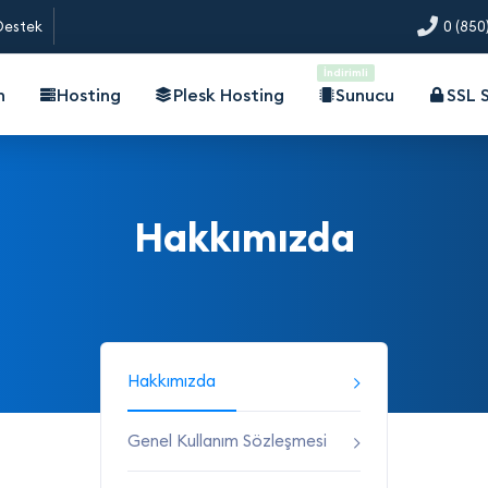
 Destek
0 (850
İndirimli
n
Hosting
Plesk Hosting
Sunucu
SSL S
Hakkımızda
Hakkımızda
Genel Kullanım Sözleşmesi