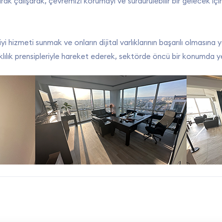
rak çalışarak, çevremizi korumayı ve sürdürülebilir bir gelecek iç
 hizmeti sunmak ve onların dijital varlıklarının başarılı olmasına ya
odaklılık prensipleriyle hareket ederek, sektörde öncü bir konumd