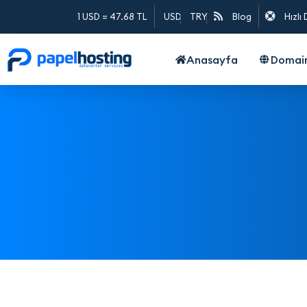
1 USD = 47.68 TL
USD
TRY
Blog
Hızlı
Anasayfa
Domai