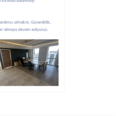
in katkıda bulunmayı
rdımcı olmaktır. Güvenilirlik,
a yer almaya devam ediyoruz.