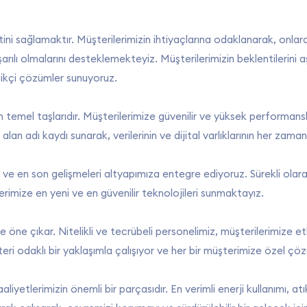
i sağlamaktır. Müşterilerimizin ihtiyaçlarına odaklanarak, onlara 
aşarılı olmalarını desteklemekteyiz. Müşterilerimizin beklentilerini 
ilikçi çözümler sunuyoruz.
izin temel taşlarıdır. Müşterilerimize güvenilir ve yüksek performans
alan adı kaydı sunarak, verilerinin ve dijital varlıklarının her za
or ve en son gelişmeleri altyapımıza entegre ediyoruz. Sürekli ola
rimize en yeni ve en güvenilir teknolojileri sunmaktayız.
e öne çıkar. Nitelikli ve tecrübeli personelimiz, müşterilerimize et
ri odaklı bir yaklaşımla çalışıyor ve her bir müşterimize özel çö
 faaliyetlerimizin önemli bir parçasıdır. En verimli enerji kullanımı, a