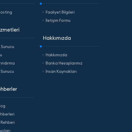
Hosting
Faaliyet Bilgileri
İletişim Formu
zmetleri
Hakkımızda
 Sunucu
u
Hakkımızda
rındırma
Banka Hesaplarımız
 Sunucu
İnsan Kaynakları
hberler
log
hberleri
 Rehberi
uçları