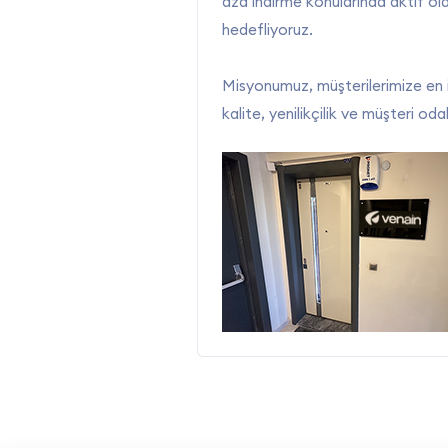
aza indirme konularında aktif ola
hedefliyoruz.
Misyonumuz, müşterilerimize en iyi
kalite, yenilikçilik ve müşteri 