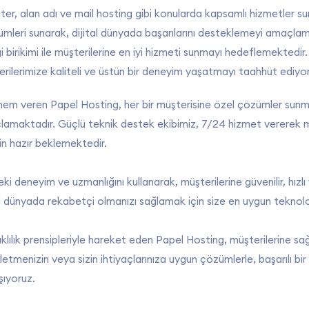
er, alan adı ve mail hosting gibi konularda kapsamlı hizmetler s
özümleri sunarak, dijital dünyada başarılarını desteklemeyi amaçl
i birikimi ile müşterilerine en iyi hizmeti sunmayı hedeflemektedir
erilerimize kaliteli ve üstün bir deneyim yaşatmayı taahhüt ediyo
m veren Papel Hosting, her bir müşterisine özel çözümler sunmay
maktadır. Güçlü teknik destek ekibimiz, 7/24 hizmet vererek müş
in hazır beklemektedir.
ki deneyim ve uzmanlığını kullanarak, müşterilerine güvenilir, hızlı
al dünyada rekabetçi olmanızı sağlamak için size en uygun teknolo
daklılık prensipleriyle hareket eden Papel Hosting, müşterilerine sa
tmenizin veya sizin ihtiyaçlarınıza uygun çözümlerle, başarılı bir
şıyoruz.